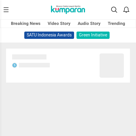
Breaking News
Video Story
Audio Story
Trending
SATU Indonesia Awards
Green Initiative
Sedang memuat...
Sedang memuat...
S