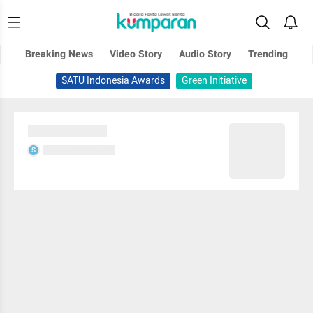
Breaking News
Video Story
Audio Story
Trending
SATU Indonesia Awards
Green Initiative
Sedang memuat...
Sedang memuat...
S