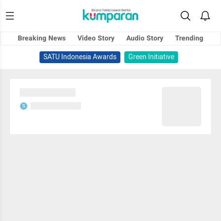
Breaking News
Video Story
Audio Story
Trending
SATU Indonesia Awards
Green Initiative
Sedang memuat...
Sedang memuat...
S