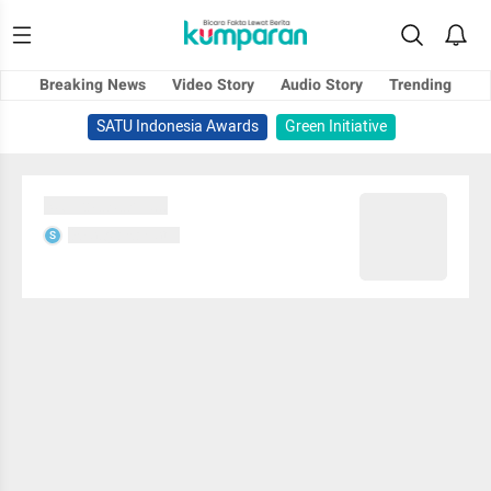
Breaking News
Video Story
Audio Story
Trending
SATU Indonesia Awards
Green Initiative
Sedang memuat...
Sedang memuat...
S