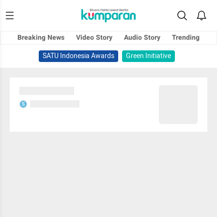
Breaking News
Video Story
Audio Story
Trending
SATU Indonesia Awards
Green Initiative
Sedang memuat...
Sedang memuat...
S