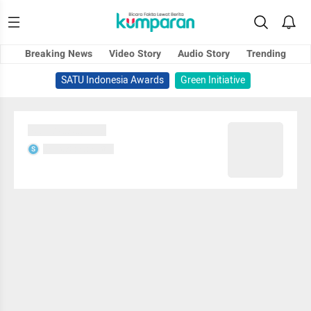
Breaking News
Video Story
Audio Story
Trending
SATU Indonesia Awards
Green Initiative
Sedang memuat...
Sedang memuat...
S