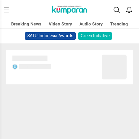
Breaking News
Video Story
Audio Story
Trending
SATU Indonesia Awards
Green Initiative
Sedang memuat...
Sedang memuat...
S