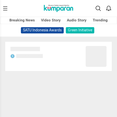
Breaking News
Video Story
Audio Story
Trending
SATU Indonesia Awards
Green Initiative
Sedang memuat...
Sedang memuat...
S