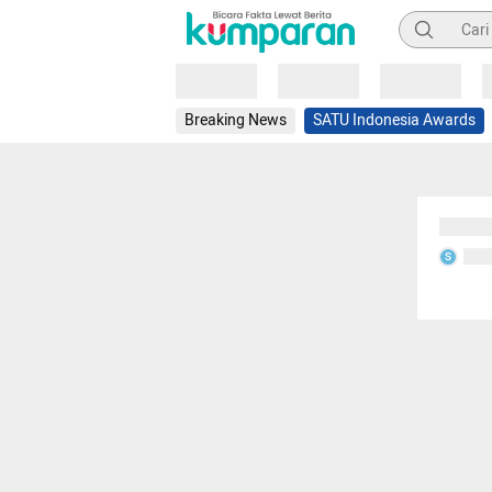
Pencarian
Loading
Loading
Loading
Breaking News
SATU Indonesia Awards
Sedang
Seda
S