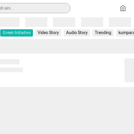
Loading
Loading
Loading
Loading
Loading
Green Initiative
Video Story
Audio Story
Trending
kumpar
 memuat...
ng memuat...