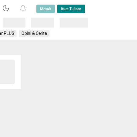
Masuk
Buat Tulisan
Loading
Loading
Lainnya
anPLUS
Opini & Cerita