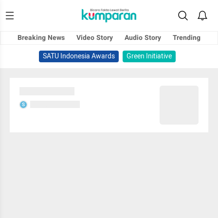
Breaking News
Video Story
Audio Story
Trending
SATU Indonesia Awards
Green Initiative
Sedang memuat...
Sedang memuat...
S