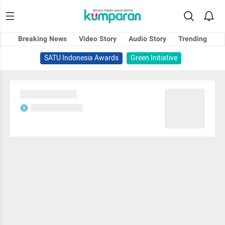
Breaking News
Video Story
Audio Story
Trending
SATU Indonesia Awards
Green Initiative
Sedang memuat...
Sedang memuat...
S