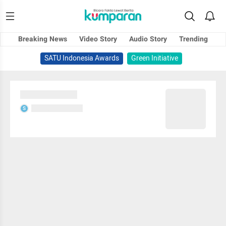
Breaking News
Video Story
Audio Story
Trending
SATU Indonesia Awards
Green Initiative
Sedang memuat...
Sedang memuat...
S