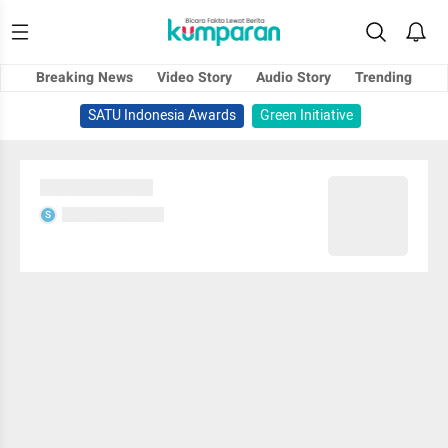
Breaking News
Video Story
Audio Story
Trending
SATU Indonesia Awards
Green Initiative
Sedang memuat...
Sedang memuat...
S