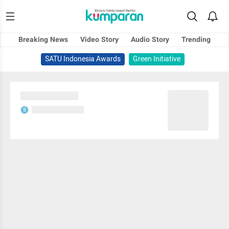
Breaking News
Video Story
Audio Story
Trending
SATU Indonesia Awards
Green Initiative
Sedang memuat...
Sedang memuat...
S