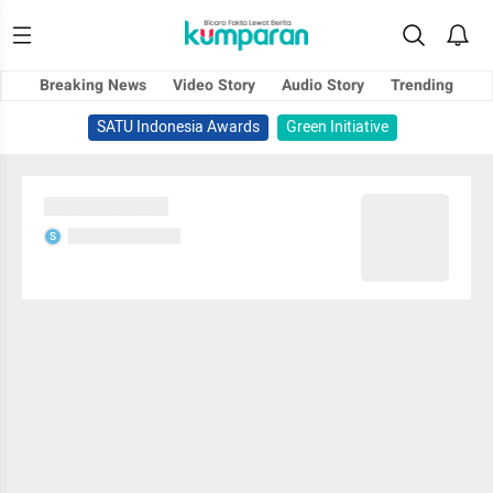
Breaking News
Video Story
Audio Story
Trending
SATU Indonesia Awards
Green Initiative
Sedang memuat...
Sedang memuat...
S