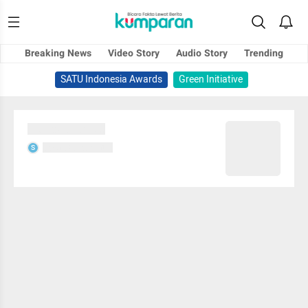
Breaking News
Video Story
Audio Story
Trending
SATU Indonesia Awards
Green Initiative
Sedang memuat...
Sedang memuat...
S