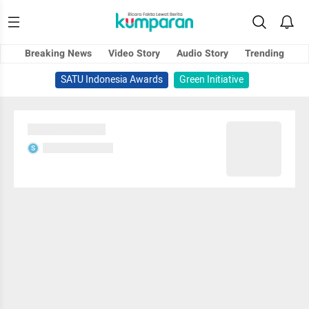
Breaking News
Video Story
Audio Story
Trending
SATU Indonesia Awards
Green Initiative
Sedang memuat...
Sedang memuat...
S