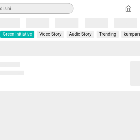
Loading
Loading
Loading
Loading
Loading
Green Initiative
Video Story
Audio Story
Trending
kumpar
 memuat...
ng memuat...