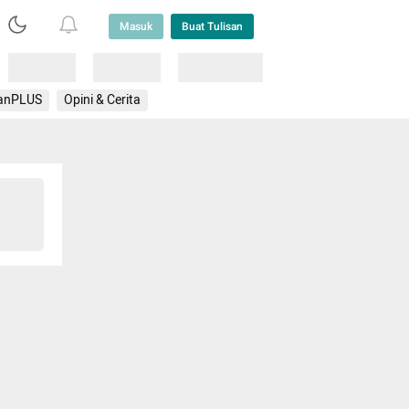
Masuk
Buat Tulisan
Loading
Loading
Lainnya
anPLUS
Opini & Cerita