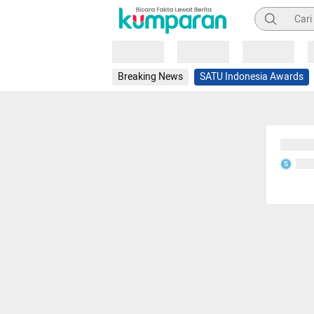
Pencarian
Loading
Loading
Loading
Breaking News
SATU Indonesia Awards
Sedang
Seda
S