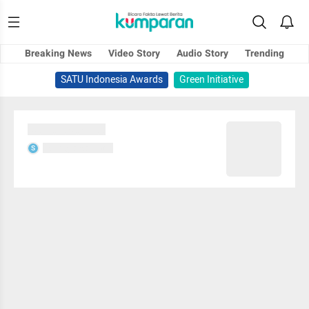
Breaking News
Video Story
Audio Story
Trending
SATU Indonesia Awards
Green Initiative
Sedang memuat...
Sedang memuat...
S