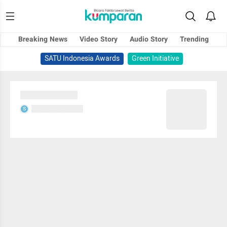
Breaking News
Video Story
Audio Story
Trending
SATU Indonesia Awards
Green Initiative
Sedang memuat...
Sedang memuat...
S