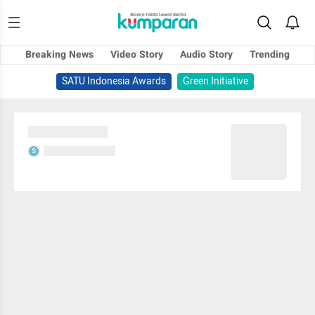
Breaking News
Video Story
Audio Story
Trending
SATU Indonesia Awards
Green Initiative
Sedang memuat...
Sedang memuat...
S