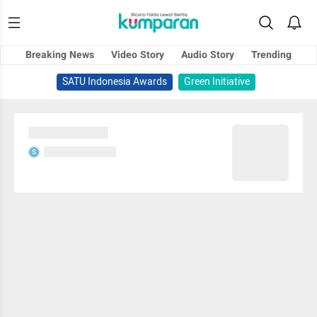
Breaking News
Video Story
Audio Story
Trending
SATU Indonesia Awards
Green Initiative
Sedang memuat...
Sedang memuat...
S