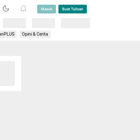
Masuk
Buat Tulisan
Loading
Loading
Lainnya
anPLUS
Opini & Cerita