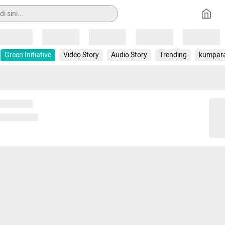
Loading
Loading
Loading
Loading
Loading
Green Initiative
Video Story
Audio Story
Trending
kumpar
 memuat...
ng memuat...