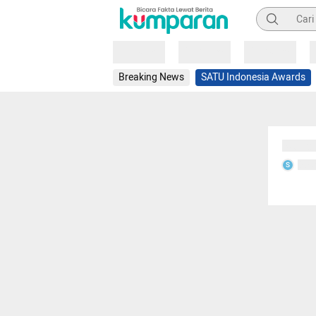
Pencarian
Loading
Loading
Loading
Breaking News
SATU Indonesia Awards
Sedang
Seda
S