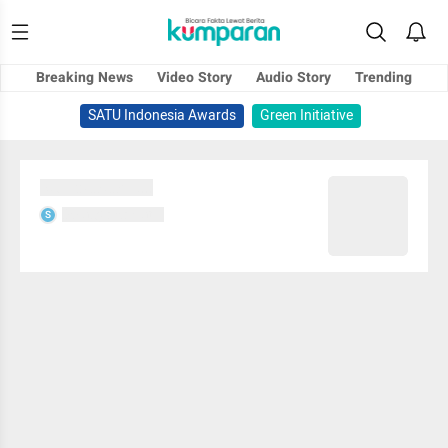
Breaking News
Video Story
Audio Story
Trending
SATU Indonesia Awards
Green Initiative
Sedang memuat...
Sedang memuat...
S