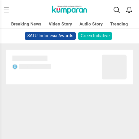
Breaking News
Video Story
Audio Story
Trending
SATU Indonesia Awards
Green Initiative
Sedang memuat...
Sedang memuat...
S