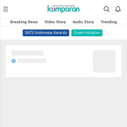
Breaking News
Video Story
Audio Story
Trending
SATU Indonesia Awards
Green Initiative
Sedang memuat...
Sedang memuat...
S