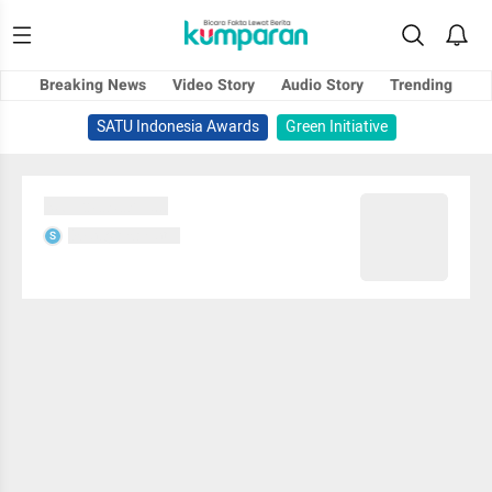
Breaking News
Video Story
Audio Story
Trending
SATU Indonesia Awards
Green Initiative
Sedang memuat...
Sedang memuat...
S