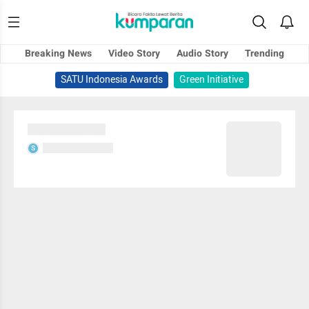
Breaking News
Video Story
Audio Story
Trending
SATU Indonesia Awards
Green Initiative
Sedang memuat...
Sedang memuat...
S