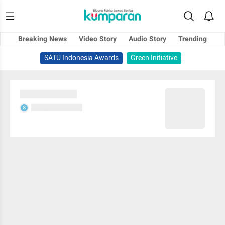
Breaking News
Video Story
Audio Story
Trending
SATU Indonesia Awards
Green Initiative
Sedang memuat...
Sedang memuat...
S