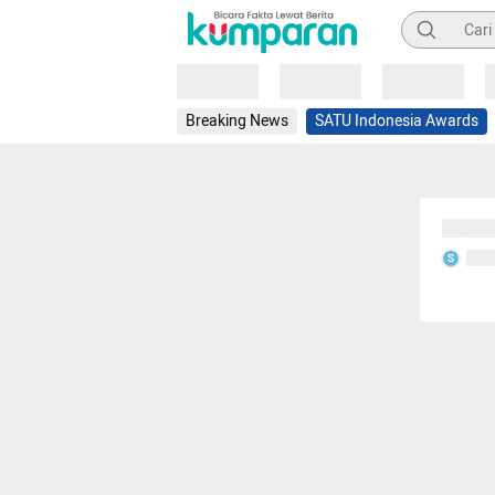
Pencarian
Loading
Loading
Loading
Breaking News
SATU Indonesia Awards
Sedang
Seda
S