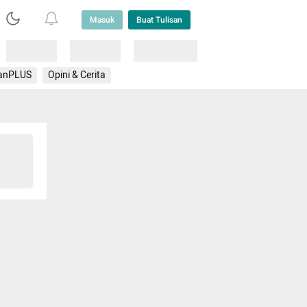
Masuk
Buat Tulisan
Loading
Loading
Lainnya
anPLUS
Opini & Cerita