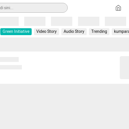
Loading
Loading
Loading
Loading
Loading
Green Initiative
Video Story
Audio Story
Trending
kumpar
 memuat...
ng memuat...