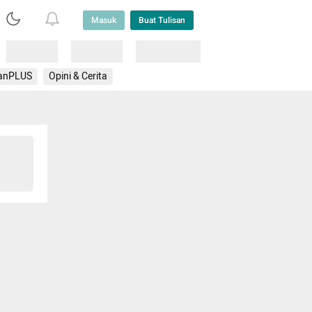
Masuk
Buat Tulisan
Loading
Loading
Lainnya
anPLUS
Opini & Cerita