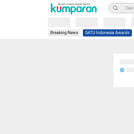
Pencarian
Loading
Loading
Loading
Breaking News
SATU Indonesia Awards
Sedang
Seda
S