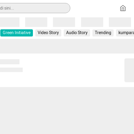
Loading
Loading
Loading
Loading
Loading
Green Initiative
Video Story
Audio Story
Trending
kumpar
 memuat...
ng memuat...