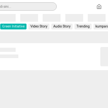
Loading
Loading
Loading
Loading
Loading
Green Initiative
Video Story
Audio Story
Trending
kumpar
 memuat...
ng memuat...