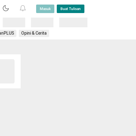
Masuk
Buat Tulisan
Loading
Loading
Lainnya
anPLUS
Opini & Cerita