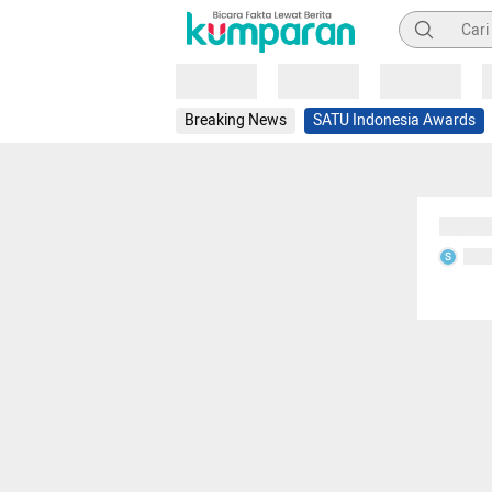
Pencarian
Loading
Loading
Loading
Breaking News
SATU Indonesia Awards
Sedang
Seda
S