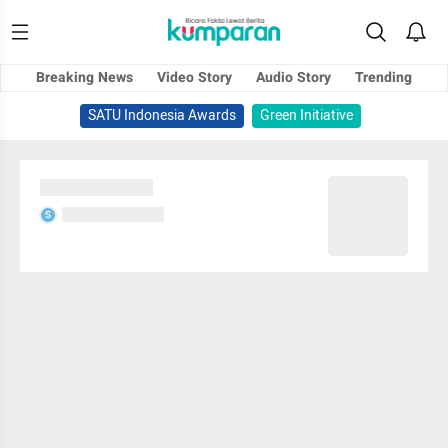
Breaking News
Video Story
Audio Story
Trending
SATU Indonesia Awards
Green Initiative
Sedang memuat...
Sedang memuat...
S