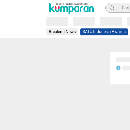
Pencarian
Loading
Loading
Loading
Breaking News
SATU Indonesia Awards
Sedang
Seda
S