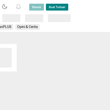
Masuk
Buat Tulisan
Loading
Loading
Lainnya
anPLUS
Opini & Cerita