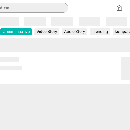
Loading
Loading
Loading
Loading
Loading
Green Initiative
Video Story
Audio Story
Trending
kumpar
 memuat...
ng memuat...