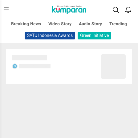
Breaking News
Video Story
Audio Story
Trending
SATU Indonesia Awards
Green Initiative
Sedang memuat...
Sedang memuat...
S