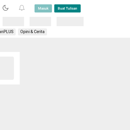
Masuk
Buat Tulisan
Loading
Loading
Lainnya
anPLUS
Opini & Cerita