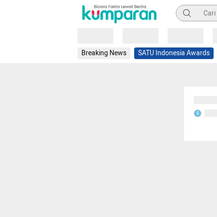
Pencarian
Loading
Loading
Loading
Breaking News
SATU Indonesia Awards
Sedang
Seda
S