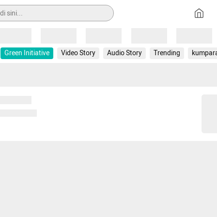
Loading
Loading
Loading
Loading
Loading
Green Initiative
Video Story
Audio Story
Trending
kumpar
 memuat...
ng memuat...