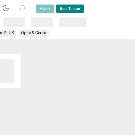
Masuk
Buat Tulisan
Loading
Loading
Lainnya
anPLUS
Opini & Cerita