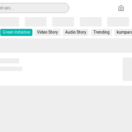
Loading
Loading
Loading
Loading
Loading
Green Initiative
Video Story
Audio Story
Trending
kumpar
 memuat...
ng memuat...