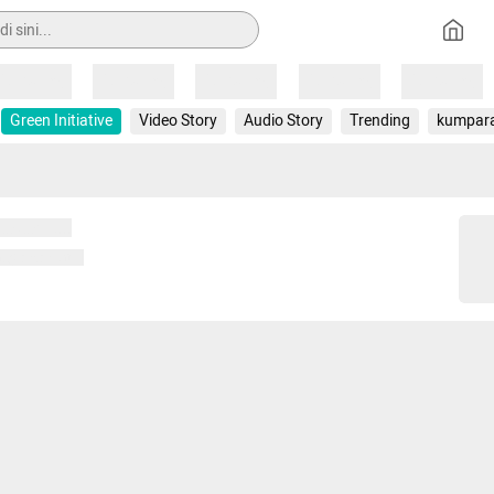
Loading
Loading
Loading
Loading
Loading
Green Initiative
Video Story
Audio Story
Trending
kumpar
 memuat...
ng memuat...