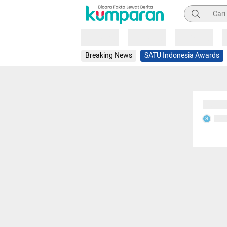
Pencarian
Loading
Loading
Loading
Breaking News
SATU Indonesia Awards
Sedang
Seda
S