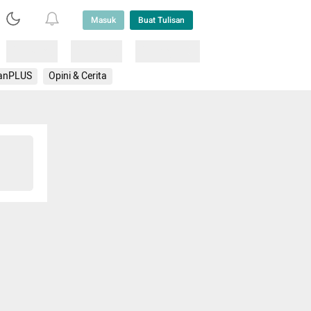
Masuk
Buat Tulisan
Loading
Loading
Lainnya
anPLUS
Opini & Cerita