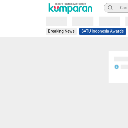
Pencarian
Loading
Loading
Loading
Breaking News
SATU Indonesia Awards
Sedang
Seda
S