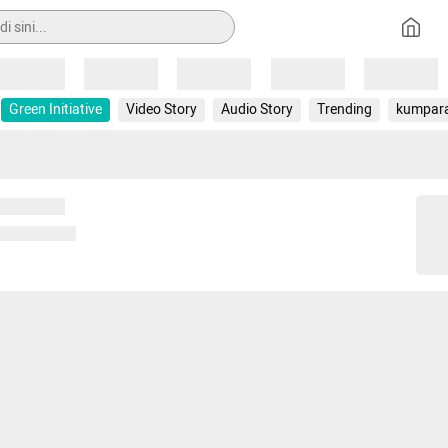
Loading
Loading
Loading
Loading
Loading
Green Initiative
Video Story
Audio Story
Trending
kumpar
 memuat...
ng memuat...