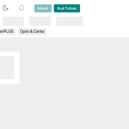
Masuk
Buat Tulisan
Loading
Loading
Lainnya
anPLUS
Opini & Cerita