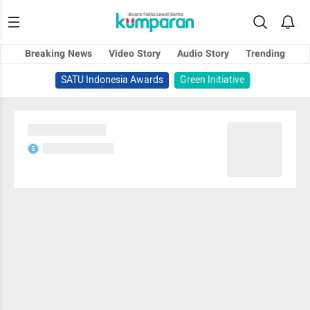
Breaking News
Video Story
Audio Story
Trending
SATU Indonesia Awards
Green Initiative
Sedang memuat...
Sedang memuat...
S