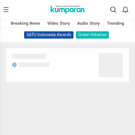
Breaking News
Video Story
Audio Story
Trending
SATU Indonesia Awards
Green Initiative
Sedang memuat...
Sedang memuat...
S