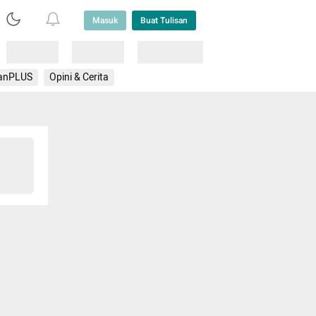
Masuk
Buat Tulisan
Loading
Loading
Lainnya
anPLUS
Opini & Cerita