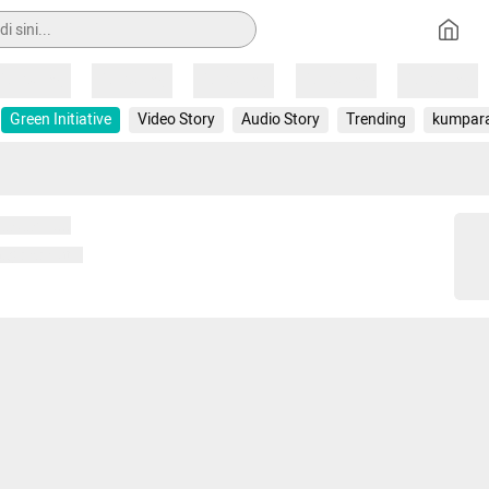
Loading
Loading
Loading
Loading
Loading
Green Initiative
Video Story
Audio Story
Trending
kumpar
 memuat...
ng memuat...