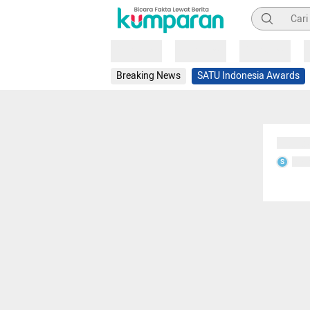
Pencarian
Loading
Loading
Loading
Breaking News
SATU Indonesia Awards
Sedang
Seda
S