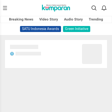
Breaking News
Video Story
Audio Story
Trending
SATU Indonesia Awards
Green Initiative
Sedang memuat...
Sedang memuat...
S