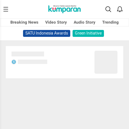
Breaking News
Video Story
Audio Story
Trending
SATU Indonesia Awards
Green Initiative
Sedang memuat...
Sedang memuat...
S