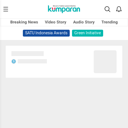
Breaking News
Video Story
Audio Story
Trending
SATU Indonesia Awards
Green Initiative
Sedang memuat...
Sedang memuat...
S