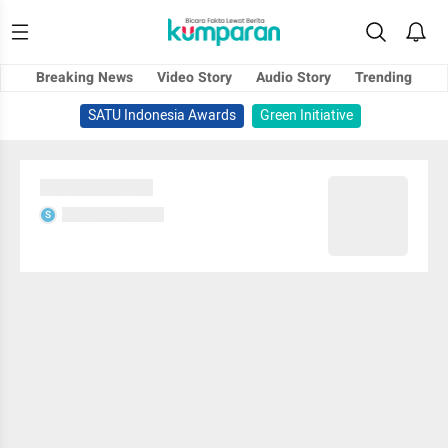
Breaking News
Video Story
Audio Story
Trending
SATU Indonesia Awards
Green Initiative
Sedang memuat...
Sedang memuat...
S