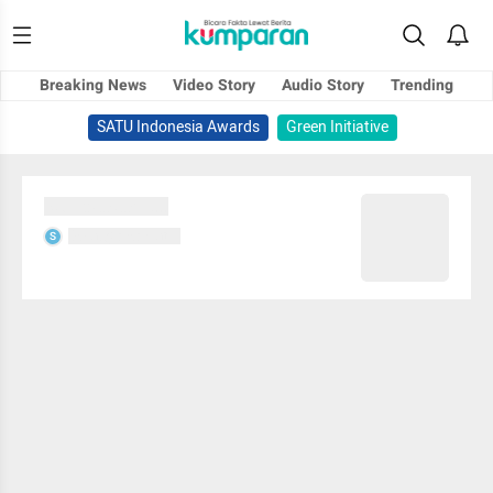
Breaking News
Video Story
Audio Story
Trending
SATU Indonesia Awards
Green Initiative
Sedang memuat...
Sedang memuat...
S