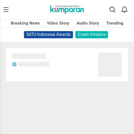
Breaking News
Video Story
Audio Story
Trending
SATU Indonesia Awards
Green Initiative
Sedang memuat...
Sedang memuat...
S