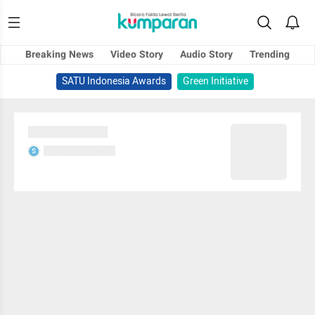
Breaking News
Video Story
Audio Story
Trending
SATU Indonesia Awards
Green Initiative
Sedang memuat...
Sedang memuat...
S