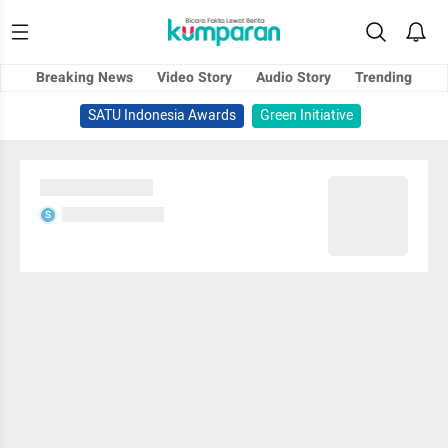
Breaking News
Video Story
Audio Story
Trending
SATU Indonesia Awards
Green Initiative
Sedang memuat...
Sedang memuat...
S